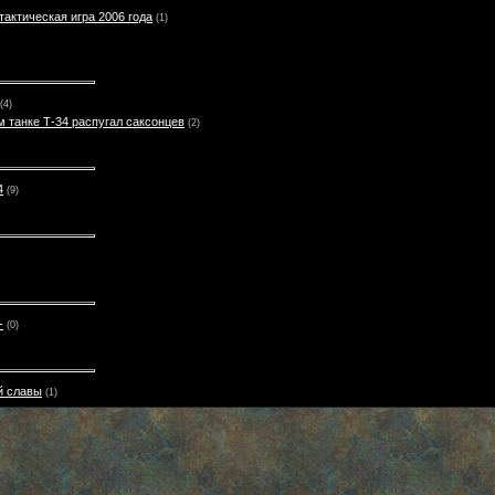
 тактическая игра 2006 года
(1)
(4)
 танке Т-34 распугал саксонцев
(2)
4
(9)
-
(0)
й славы
(1)