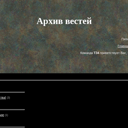
Архив вестей
Пятн
Главна
Команда
Т34
приветствует Вас,
тва!
(3)
Age
(1)