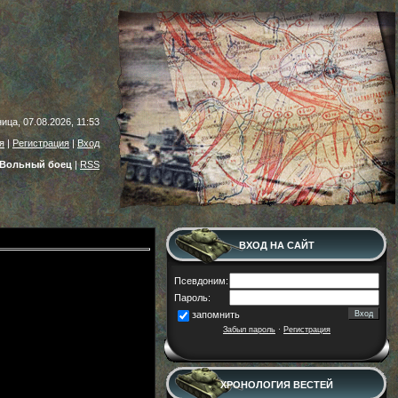
ица, 07.08.2026, 11:53
я
|
Регистрация
|
Вход
Вольный боец
|
RSS
ВХОД НА САЙТ
Псевдоним:
Пароль:
запомнить
Забыл пароль
·
Регистрация
ХРОНОЛОГИЯ ВЕСТЕЙ