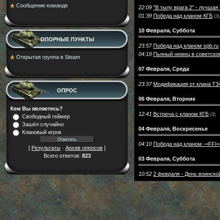
Cообщение команде
22:09
"В тылу врага 2" - лучшая
01:39
Победа над кланом КГБ
(3)
10 Февраля, Суббота
ОПОРНЫЕ ПУНКТЫ
23:57
Победа над кланом spb.ru
04:19
Пьяный немец в советском
Открытая группа в Steam
07 Февраля, Среда
23:37
Модификация от клана Т3
ОПРОС
06 Февраля, Вторник
Кем Вы являетесь?
12:41
Встреча с кланом КГБ
(3)
Свободный геймер
Зашёл случайно
04 Февраля, Воскресенье
Клановый игрок
04:10
Победа над кланом -=FFI=
[
Результаты
·
Архив опросов
]
Всего ответов:
823
03 Февраля, Суббота
10:52
2 февраля - День воинско