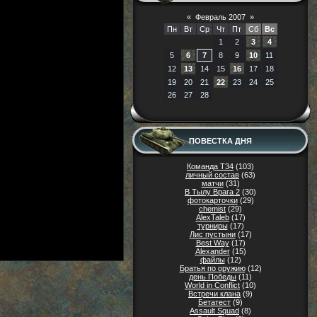
«
Февраль 2007
»
Пн
Вт
Ср
Чт
Пт
Сб
Вс
1
2
3
4
5
6
7
8
9
10
11
12
13
14
15
16
17
18
19
20
21
22
23
24
25
26
27
28
ПОВЕСТКА ДНЯ
Команда Т34
(103)
личный состав
(63)
матчи
(31)
В Тылу Врага 2
(30)
фотокарточки
(29)
chemist
(29)
AlexTaleb
(17)
турниры
(17)
Лис пустыни
(17)
Best Way
(17)
Alexander
(15)
файлы
(12)
Братья по оружию
(12)
день Победы
(11)
World in Conflict
(10)
Встречи клана
(9)
Бетатест
(9)
Assault Squad
(8)