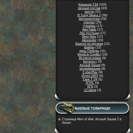
Команда Т34
(103)
личный состав
(63)
матчи
(31)
В Тылу Врага 2
(30)
фотокарточки
(29)
chemist
(29)
турниры
(17)
AlexTaleb
(17)
Лис пустыни
(17)
Best Way
(17)
Alexander
(15)
Братья по оружию
(12)
файлы
(12)
день Победы
(11)
World in Conflict
(10)
Встречи клана
(9)
Бетатест
(9)
Assault Squad
(8)
модификации
(8)
CyberPlay
(8)
Итоги 2007
(6)
Танк Т-34
(5)
RTPL
(4)
КГБ
(3)
22 июня
(3)
БОЕВЫЕ ТОВАРИЩИ
Страница Men of War: Assault Squad 2 в
Steam