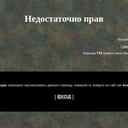
Недостаточно прав
Воскре
Глав
Команда
Т34
приветствует Ва
йцам
запрещено просматривать данную страницу, пожалуйста, войдите на сайт как
бо
[
ВХОД
]