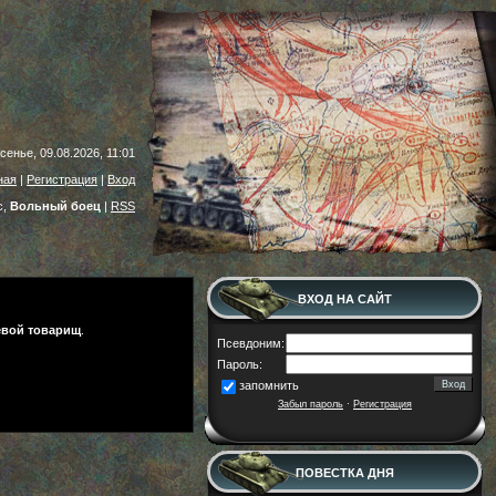
сенье, 09.08.2026, 11:01
ная
|
Регистрация
|
Вход
с,
Вольный боец
|
RSS
ВХОД НА САЙТ
евой товарищ
.
Псевдоним:
Пароль:
запомнить
Забыл пароль
·
Регистрация
ПОВЕСТКА ДНЯ