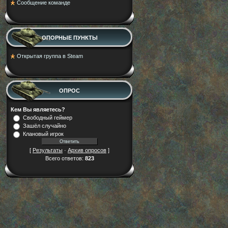
Cообщение команде
ОПОРНЫЕ ПУНКТЫ
Открытая группа в Steam
ОПРОС
Кем Вы являетесь?
Свободный геймер
Зашёл случайно
Клановый игрок
[
Результаты
·
Архив опросов
]
Всего ответов:
823