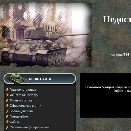
Недос
Команда
Т34
п
МЕНЮ САЙТА
Вольным бойцам
запрещено 
Главная страница
войдите на
ФОРУМ КОМАНДЫ
Личный состав
Официальные матчи
Боевой дневник
Фотоальбом
Файлы
Справочная (вопрос/ответ)