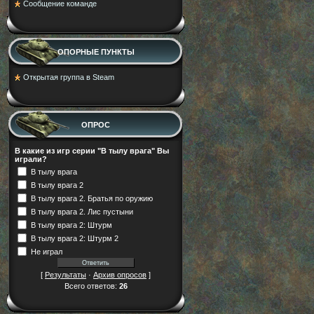
Cообщение команде
ОПОРНЫЕ ПУНКТЫ
Открытая группа в Steam
ОПРОС
В какие из игр серии "В тылу врага" Вы
играли?
В тылу врага
В тылу врага 2
В тылу врага 2. Братья по оружию
В тылу врага 2. Лис пустыни
В тылу врага 2: Штурм
В тылу врага 2: Штурм 2
Не играл
[
Результаты
·
Архив опросов
]
Всего ответов:
26