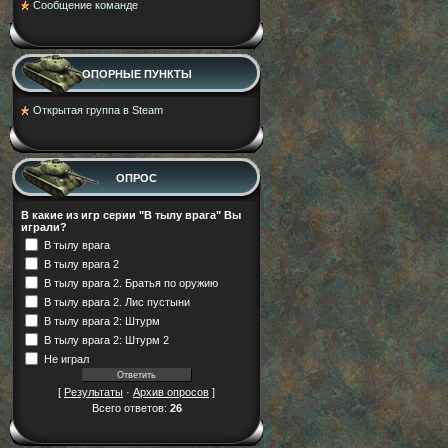
Cообщение команде
ОПОРНЫЕ ПУНКТЫ
Открытая группа в Steam
ОПРОС
В какие из игр серии "В тылу врага" Вы
играли?
В тылу врага
В тылу врага 2
В тылу врага 2. Братья по оружию
В тылу врага 2. Лис пустыни
В тылу врага 2: Штурм
В тылу врага 2: Штурм 2
Не играл
[
Результаты
·
Архив опросов
]
Всего ответов:
26