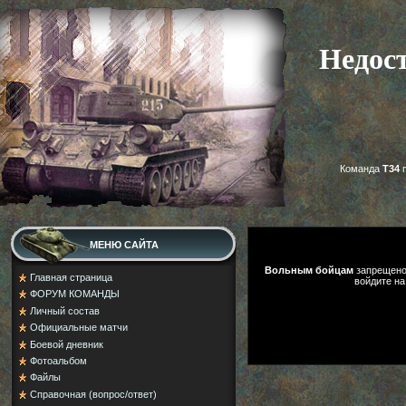
Недос
Команда
Т34
п
МЕНЮ САЙТА
Вольным бойцам
запрещено 
Главная страница
войдите на
ФОРУМ КОМАНДЫ
Личный состав
Официальные матчи
Боевой дневник
Фотоальбом
Файлы
Справочная (вопрос/ответ)